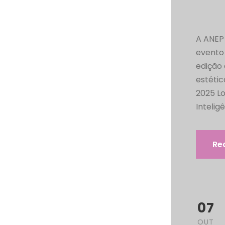
A ANEP
evento 
edição
estétic
2025 L
Inteligê
Re
07
OUT