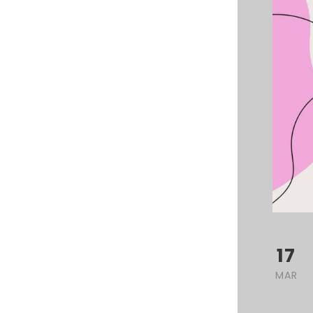
17
MAR