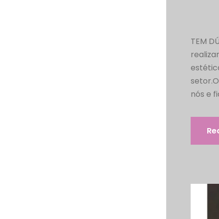
TEM DÚ
realiza
estétic
setor.
nós e f
Re