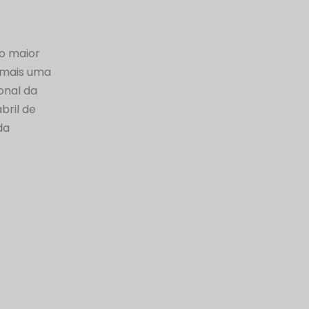
o maior
r mais uma
onal da
bril de
da