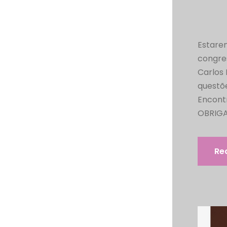
Estare
congres
Carlos
questõ
Encont
OBRIGAT
Re