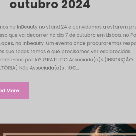
outubro 2024
mos na InBeauty no stand 24 e convidamos a estarem pr
so que vai decorrer no dia 7 de outubro em Lisboa, no Pa
 Lopes, na Inbeauty. Um evento onde procuraremos respo
es que todos temos e que precisamos ver esclarecidas.
ramo-nos por lá? GRATUITO Associada(o)s (INSCRIÇÃO
ÓRIA) Não Associada(o)s : 10€...
ad More