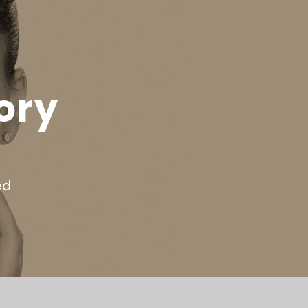
ory
ed