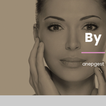
By
anepgest