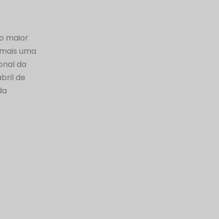
o maior
r mais uma
onal da
bril de
da