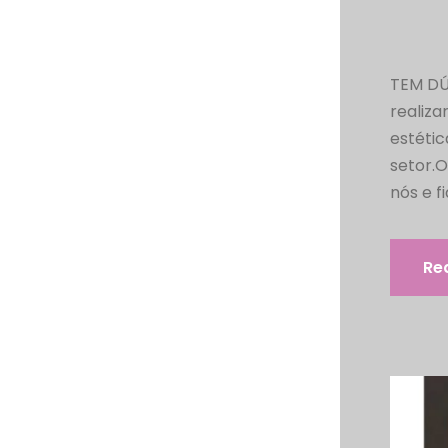
TEM DÚ
realiza
estétic
setor.
nós e f
Re