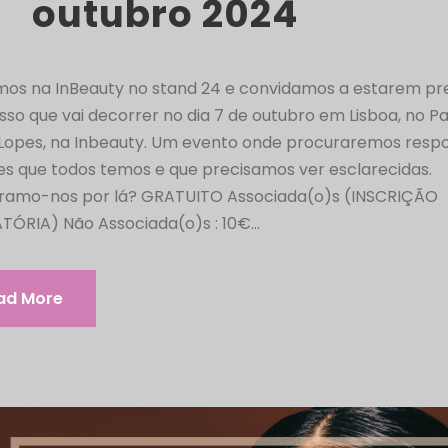
outubro 2024
mos na InBeauty no stand 24 e convidamos a estarem pr
so que vai decorrer no dia 7 de outubro em Lisboa, no Pa
 Lopes, na Inbeauty. Um evento onde procuraremos respo
es que todos temos e que precisamos ver esclarecidas.
ramo-nos por lá? GRATUITO Associada(o)s (INSCRIÇÃO
ÓRIA) Não Associada(o)s : 10€...
ad More