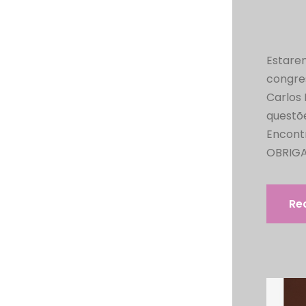
Estare
congres
Carlos
questõ
Encont
OBRIGAT
Re