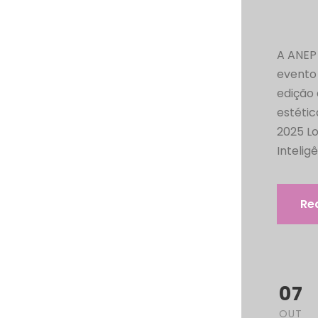
A ANEP
evento 
edição
estétic
2025 L
Inteligê
Re
07
OUT