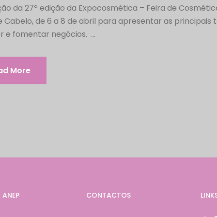
ção da 27ª edição da Expocosmética – Feira de Cosmética
 Cabelo, de 6 a 8 de abril para apresentar as principais
r e fomentar negócios. ...
ad More
 ANEP
CONTACTOS
LINK