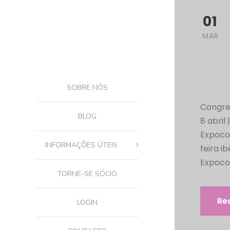
01
MAR
SOBRE NÓS
Congre
BLOG
8 abril
Expoco
INFORMAÇÕES ÚTEIS
feira i
Expocos
TORNE-SE SÓCIO
Re
LOGIN