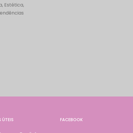
, Estética,
 tendências
S ÚTEIS
FACEBOOK