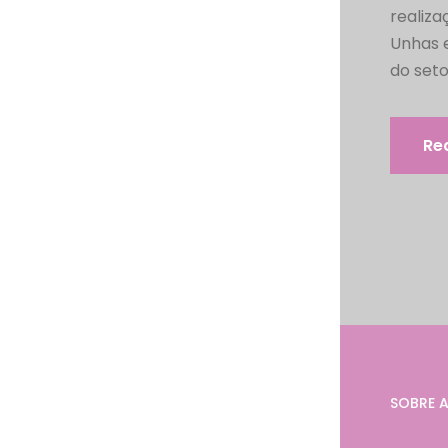
realiza
Unhas e
do seto
Re
SOBRE A