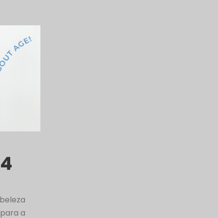
24
 beleza
 para a