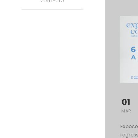
CONTACTO
01
MAR
Expocos
regres