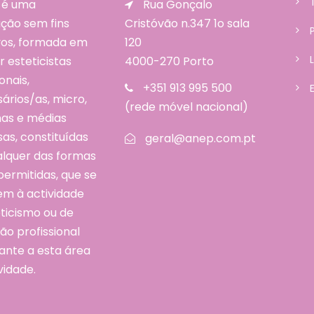
 é uma
Rua Gonçalo
ção sem fins
Cristóvão n.347 1o sala
ivos, formada em
120
r esteticistas
4000-270 Porto
onais,
+351 913 995 500
rios/as, micro,
(rede móvel nacional)
as e médias
as, constituídas
geral@anep.com.pt
alquer das formas
 permitidas, que se
em à actividade
ticismo ou de
o profissional
ante a esta área
vidade.