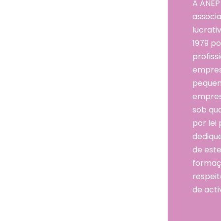
A ANEP
associa
lucrat
1979 po
profissi
empresá
pequen
empres
sob qu
por lei
dediqu
de este
formaçã
respeit
de acti