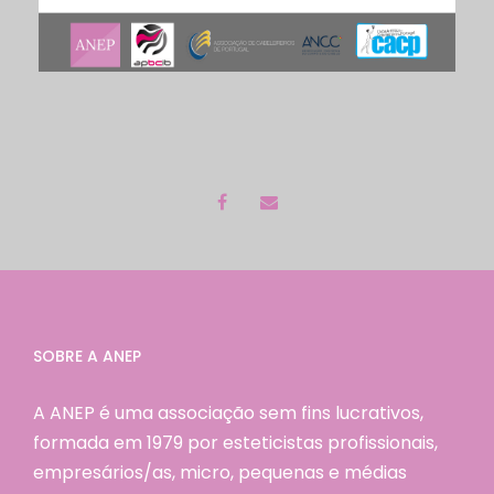
SOBRE A ANEP
A ANEP é uma associação sem fins lucrativos,
formada em 1979 por esteticistas profissionais,
empresários/as, micro, pequenas e médias